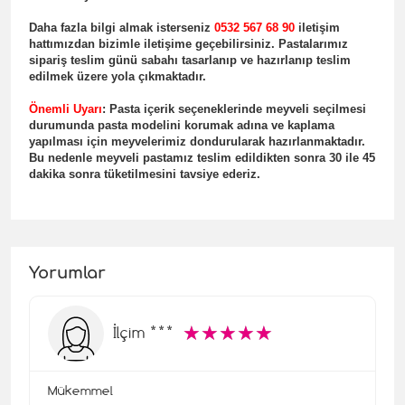
Daha fazla bilgi almak isterseniz
0532 567 68 90
iletişim
hattımızdan bizimle iletişime geçebilirsiniz. Pastalarımız
sipariş teslim günü sabahı tasarlanıp ve hazırlanıp teslim
edilmek üzere yola çıkmaktadır.
Önemli Uyar
ı
: Pasta içerik seçeneklerinde meyveli seçilmesi
durumunda pasta modelini korumak adına ve kaplama
yapılması için meyvelerimiz dondurularak hazırlanmaktadır.
Bu nedenle meyveli pastamız teslim edildikten sonra 30 ile 45
dakika sonra tüketilmesini tavsiye ederiz.
Yorumlar
☆
★
☆
★
☆
★
☆
★
☆
★
İlçim ***
Mükemmel