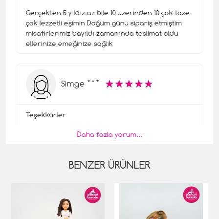
Gerçekten 5 yıldız az bile 10 üzerinden 10 çok taze
çok lezzetli eşimin Doğum günü sipariş etmiştim
misafirlerimiz bayıldı zamanında teslimat oldu
ellerinize emeğinize sağlık
☆
★
☆
★
☆
★
☆
★
☆
★
Simge ***
Teşekkürler
Daha fazla yorum...
Bundan sonra tek tercihim elimden şuan bu
değerlendirmeyi yapmak ve eşe dosta tavsiye
etmek geliyor keşke daha fazlasını yapabilsem
BENZER ÜRÜNLER
bayıldım kalitesine asla bayat değil ve müthiş
özenli ellerinden geldikçede hızlı teslimat
yapıyorlar tekrardan teşekkürlerimi iletiyorum bu
özel günde ekstra mutluluk kattıkları için bol
kazançlar