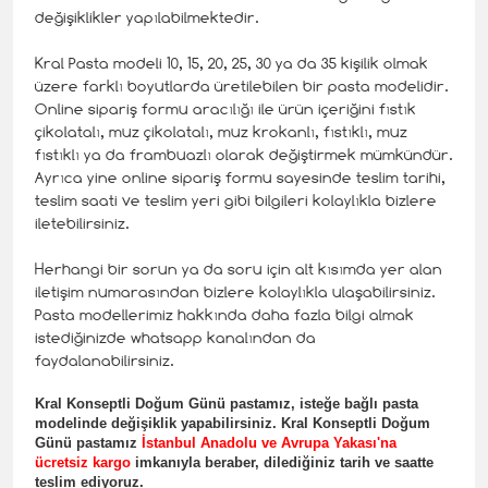
değişiklikler yapılabilmektedir.
Kral Pasta modeli 10, 15, 20, 25, 30 ya da 35 kişilik olmak
üzere farklı boyutlarda üretilebilen bir pasta modelidir.
Online sipariş formu aracılığı ile ürün içeriğini fıstık
çikolatalı, muz çikolatalı, muz krokanlı, fıstıklı, muz
fıstıklı ya da frambuazlı olarak değiştirmek mümkündür.
Ayrıca yine online sipariş formu sayesinde teslim tarihi,
teslim saati ve teslim yeri gibi bilgileri kolaylıkla bizlere
iletebilirsiniz.
Herhangi bir sorun ya da soru için alt kısımda yer alan
iletişim numarasından bizlere kolaylıkla ulaşabilirsiniz.
Pasta modellerimiz hakkında daha fazla bilgi almak
istediğinizde whatsapp kanalından da
faydalanabilirsiniz.
Kral Konseptli
Doğum Günü pastamız, isteğe bağlı pasta
modelinde değişiklik yapabilirsiniz. Kral Konseptli Doğum
Günü pastamız
İstanbul Anadolu ve Avrupa Yakası'na
ücretsiz kargo
imkanıyla beraber, dilediğiniz tarih ve saatte
teslim ediyoruz.