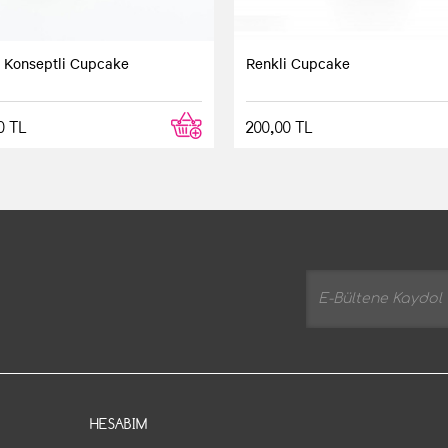
 Konseptli Cupcake
Renkli Cupcake
0 TL
200,00 TL
HESABIM