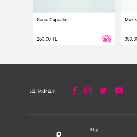
Sonic Cupcake
Müzik
250,00 TL
350,0
BIZI TAKIP EDIN
Bilgi