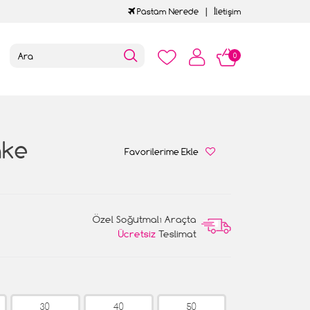
Pastam Nerede
İletişim
0
ake
Favorilerime Ekle
Özel Soğutmalı Araçta
Ücretsiz
Teslimat
30
40
50