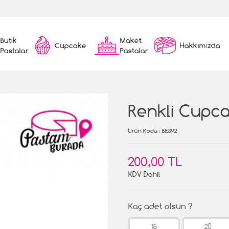
Butik
Maket
Cupcake
Hakkımızda
Pastalar
Pastalar
Renkli Cupc
Ürün Kodu
: BE392
200,00 TL
KDV Dahil
Kaç adet olsun ?
15
20