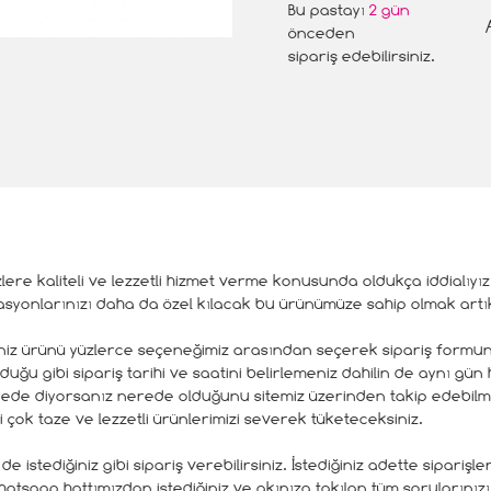
Bu pastayı
2 gün
önceden
sipariş edebilirsiniz.
izlere kaliteli ve lezzetli hizmet verme konusunda oldukça iddialıy
syonlarınızı daha da özel kılacak bu ürünümüze sahip olmak artık
iğiniz ürünü yüzlerce seçeneğimiz arasından seçerek sipariş form
u gibi sipariş tarihi ve saatini belirlemeniz dahilin de aynı gün
erede diyorsanız nerede olduğunu sitemiz üzerinden takip edebi
 çok taze ve lezzetli ürünlerimizi severek tüketeceksiniz.
 istediğiniz gibi sipariş verebilirsiniz. İstediğiniz adette siparişl
atsaap hattımızdan istediğiniz ve akınıza takılan tüm sorularınızı 