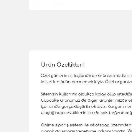
Ürün Özellikleri
Özel günlerimizi taçlandıran ürünlerimiz ile s
lezzetten ödün vermemekteyiz. Özel organiza
Sitemizin kullanımı oldukça kolay olup isted
Cupcake ürünümüz de diğer ürünlerimizde olduğ
içerisinde gerçekleştirilmekteyiz. Kargom n
ulaştığında sevdiklerinizin de çok beğeneceği
Online sipariş sistemi ile whatsaap üzerinden de
olarak da sipariş verebilme imkanı vardır. Wh