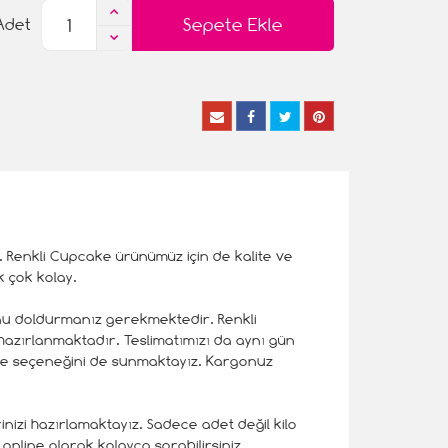
Sepete Ekle
Adet
ız. Renkli Cupcake ürünümüz için de kalite ve
 çok kolay.
unu doldurmanız gerekmektedir. Renkli
 hazırlanmaktadır. Teslimatımızı da aynı gün
lme seçeneğini de sunmaktayız. Kargonuz
erinizi hazırlamaktayız. Sadece adet değil kilo
online olarak kolayca sorabilirsiniz.