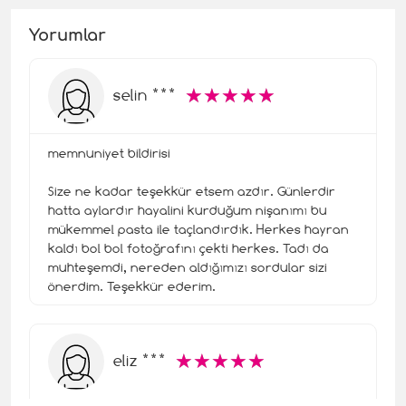
Yorumlar
☆
★
☆
★
☆
★
☆
★
☆
★
selin ***
memnuniyet bildirisi
Size ne kadar teşekkür etsem azdır. Günlerdir
hatta aylardır hayalini kurduğum nişanımı bu
mükemmel pasta ile taçlandırdık. Herkes hayran
kaldı bol bol fotoğrafını çekti herkes. Tadı da
muhteşemdi, nereden aldığımızı sordular sizi
önerdim. Teşekkür ederim.
☆
★
☆
★
☆
★
☆
★
☆
★
eliz ***