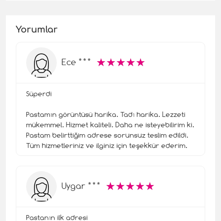
Yorumlar
☆
★
☆
★
☆
★
☆
★
☆
★
Ece ***
Süperdi
Pastamın görüntüsü harika. Tadı harika. Lezzeti
mükemmel. Hizmet kaliteli. Daha ne isteyebilirim ki.
Pastam belirttiğim adrese sorunsuz teslim edildi.
Tüm hizmetleriniz ve ilginiz için teşekkür ederim.
☆
★
☆
★
☆
★
☆
★
☆
★
Uygar ***
Pastanın ilk adresi