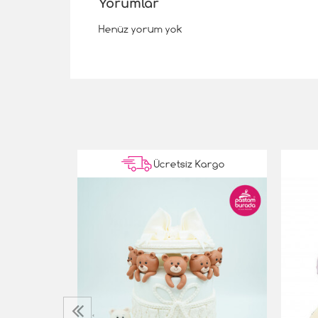
Yorumlar
Henüz yorum yok
Kargo
Ücretsiz Kargo
‹