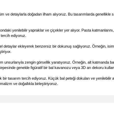
m ve detaylarla doğadan ilham alıyoruz. Bu tasarımlarda genellikle sarı
ndaki yenilebilir yapraklar ve çiçekler yer alıyor. Pasta katmanlarını
tercih ediyoruz.
l detaylar ekleyerek benzersiz bir dokunuş sağlıyoruz. Örneğin, isim ya
iriyor.
 unsurlarıyla zengin görsellik yaratıyoruz. Örneğin, alt katmanda bal
 tepesinde genelde figüratif bir bal kavanozu veya 3D arı dekoru kulla
bir tasarım tercih ediyoruz. Küçük bal peteği dokuları ve yenilebilir a
malizm ve doğallıkla birleştiriyoruz.