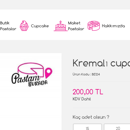
Butik
Maket
Cupcake
Hakkımızda
Pastalar
Pastalar
Kremalı cup
Ürün Kodu
: BE124
200,00 TL
KDV Dahil
Kaç adet olsun ?
15
20