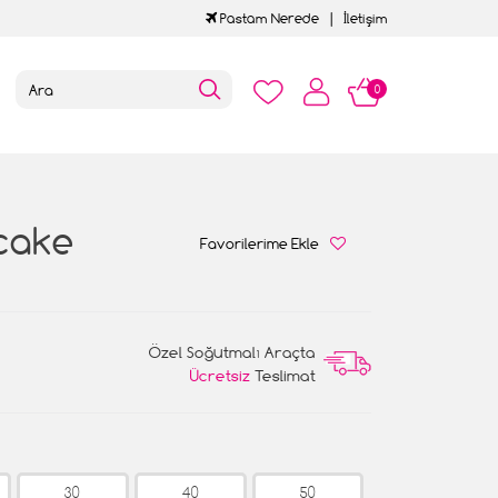
Pastam Nerede
İletişim
0
cake
Favorilerime Ekle
Özel Soğutmalı Araçta
Ücretsiz
Teslimat
30
40
50