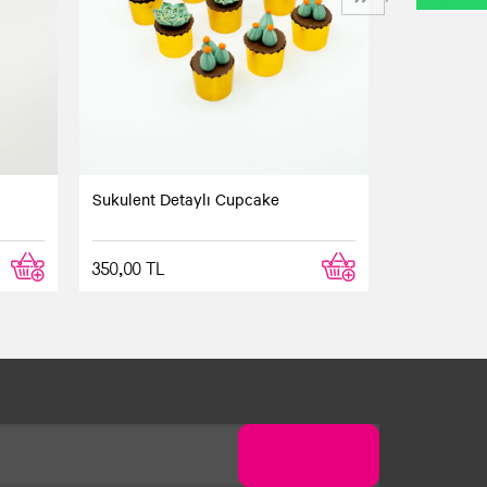
adar hiçbir ücret talep edilmeden teslim
Sukulent Detaylı Cupcake
350,00 TL
rmunu dolduruyorsunuz ve siparişiniz