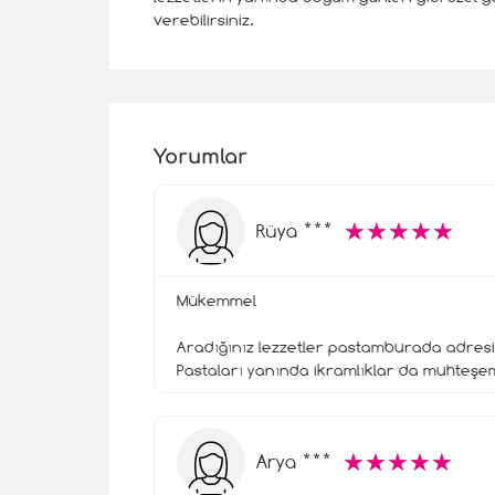
verebilirsiniz.
Yorumlar
☆
★
☆
★
☆
★
☆
★
☆
★
Rüya ***
Mükemmel
Aradığınız lezzetler pastamburada adresi
Pastaları yanında ikramlıklar da muhteşe
☆
★
☆
★
☆
★
☆
★
☆
★
Arya ***