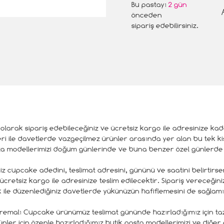
Bu pastayı
2 gün
önceden
sipariş edebilirsiniz.
olarak sipariş edebileceğiniz ve ücretsiz kargo ile adresinize ka
i ile davetlerde vazgeçilmez ürünler arasında yer alan bu tek kişil
asta modellerimizi doğum günlerinde ve buna benzer özel günlerde 
z cupcake adedini, teslimat adresini, gününü ve saatini belirtirsen
retsiz kargo ile adresinize teslim edilecektir. Sipariş vereceğini
ile düzenlediğiniz davetlerde yükünüzün hafiflemesini de sağlamı
malı Cupcake ürünümüz teslimat gününde hazırladığımız için taze
nler için özenle hazırladığımız butik pasta modellerimizi ve diğer 