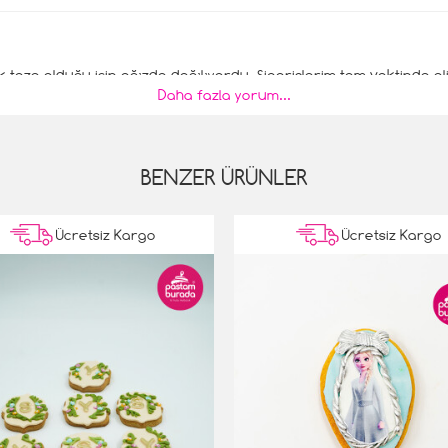
 taze olduğu için ağızda dağılıyordu. Siparişlerim tam vaktinde eli
Daha fazla yorum...
eşekkürler.
BENZER ÜRÜNLER
Ücretsiz Kargo
Ücretsiz Kargo
 lezzetliydi. Görseli kadar tadı da mükemmel. Kızımın doğum gün
çin.